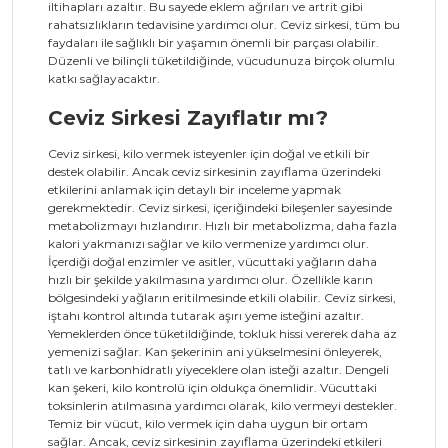
iltihapları azaltır. Bu sayede eklem ağrıları ve artrit gibi
rahatsızlıkların tedavisine yardımcı olur. Ceviz sirkesi, tüm bu
faydaları ile sağlıklı bir yaşamın önemli bir parçası olabilir.
Düzenli ve bilinçli tüketildiğinde, vücudunuza birçok olumlu
katkı sağlayacaktır.
Ceviz Sirkesi Zayıflatır mı?
Ceviz sirkesi, kilo vermek isteyenler için doğal ve etkili bir
destek olabilir. Ancak ceviz sirkesinin zayıflama üzerindeki
etkilerini anlamak için detaylı bir inceleme yapmak
gerekmektedir. Ceviz sirkesi, içeriğindeki bileşenler sayesinde
metabolizmayı hızlandırır. Hızlı bir metabolizma, daha fazla
kalori yakmanızı sağlar ve kilo vermenize yardımcı olur.
İçerdiği doğal enzimler ve asitler, vücuttaki yağların daha
hızlı bir şekilde yakılmasına yardımcı olur. Özellikle karın
bölgesindeki yağların eritilmesinde etkili olabilir. Ceviz sirkesi,
iştahı kontrol altında tutarak aşırı yeme isteğini azaltır.
Yemeklerden önce tüketildiğinde, tokluk hissi vererek daha az
yemenizi sağlar. Kan şekerinin ani yükselmesini önleyerek,
tatlı ve karbonhidratlı yiyeceklere olan isteği azaltır. Dengeli
kan şekeri, kilo kontrolü için oldukça önemlidir. Vücuttaki
toksinlerin atılmasına yardımcı olarak, kilo vermeyi destekler.
Temiz bir vücut, kilo vermek için daha uygun bir ortam
sağlar. Ancak, ceviz sirkesinin zayıflama üzerindeki etkileri