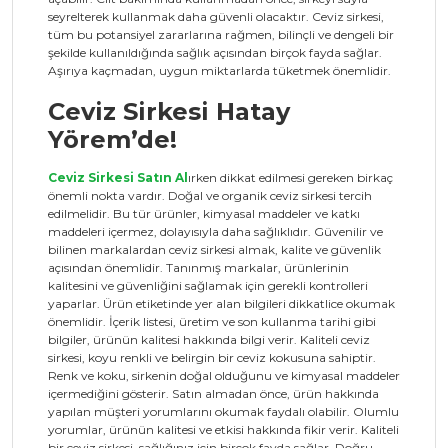
seyrelterek kullanmak daha güvenli olacaktır. Ceviz sirkesi,
tüm bu potansiyel zararlarına rağmen, bilinçli ve dengeli bir
şekilde kullanıldığında sağlık açısından birçok fayda sağlar.
Aşırıya kaçmadan, uygun miktarlarda tüketmek önemlidir.
Ceviz Sirkesi Hatay
Yörem’de!
Ceviz Sirkesi Satın Al
ırken dikkat edilmesi gereken birkaç
önemli nokta vardır. Doğal ve organik ceviz sirkesi tercih
edilmelidir. Bu tür ürünler, kimyasal maddeler ve katkı
maddeleri içermez, dolayısıyla daha sağlıklıdır. Güvenilir ve
bilinen markalardan ceviz sirkesi almak, kalite ve güvenlik
açısından önemlidir. Tanınmış markalar, ürünlerinin
kalitesini ve güvenliğini sağlamak için gerekli kontrolleri
yaparlar. Ürün etiketinde yer alan bilgileri dikkatlice okumak
önemlidir. İçerik listesi, üretim ve son kullanma tarihi gibi
bilgiler, ürünün kalitesi hakkında bilgi verir. Kaliteli ceviz
sirkesi, koyu renkli ve belirgin bir ceviz kokusuna sahiptir.
Renk ve koku, sirkenin doğal olduğunu ve kimyasal maddeler
içermediğini gösterir. Satın almadan önce, ürün hakkında
yapılan müşteri yorumlarını okumak faydalı olabilir. Olumlu
yorumlar, ürünün kalitesi ve etkisi hakkında fikir verir. Kaliteli
bir ceviz sirkesi, sağlığınız için birçok fayda sağlar. Doğru