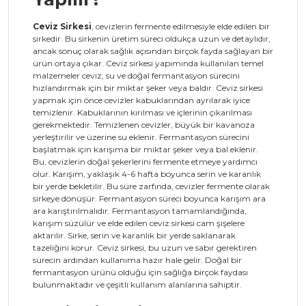
Ceviz Sirkesi
, cevizlerin fermente edilmesiyle elde edilen bir
sirkedir. Bu sirkenin üretim süreci oldukça uzun ve detaylıdır,
ancak sonuç olarak sağlık açısından birçok fayda sağlayan bir
ürün ortaya çıkar. Ceviz sirkesi yapımında kullanılan temel
malzemeler ceviz, su ve doğal fermantasyon sürecini
hızlandırmak için bir miktar şeker veya baldır. Ceviz sirkesi
yapmak için önce cevizler kabuklarından ayrılarak iyice
temizlenir. Kabuklarının kırılması ve içlerinin çıkarılması
gerekmektedir. Temizlenen cevizler, büyük bir kavanoza
yerleştirilir ve üzerine su eklenir. Fermantasyon sürecini
başlatmak için karışıma bir miktar şeker veya bal eklenir.
Bu, cevizlerin doğal şekerlerini fermente etmeye yardımcı
olur. Karışım, yaklaşık 4-6 hafta boyunca serin ve karanlık
bir yerde bekletilir. Bu süre zarfında, cevizler fermente olarak
sirkeye dönüşür. Fermantasyon süreci boyunca karışım ara
ara karıştırılmalıdır. Fermantasyon tamamlandığında,
karışım süzülür ve elde edilen ceviz sirkesi cam şişelere
aktarılır. Sirke, serin ve karanlık bir yerde saklanarak
tazeliğini korur. Ceviz sirkesi, bu uzun ve sabır gerektiren
sürecin ardından kullanıma hazır hale gelir. Doğal bir
fermantasyon ürünü olduğu için sağlığa birçok faydası
bulunmaktadır ve çeşitli kullanım alanlarına sahiptir.