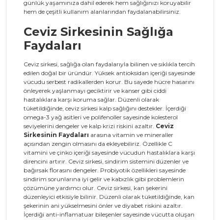
günlük yaşamınıza dahil ederek hem sağlığınızı koruyabilir
hem de çeşitli kullanım alanlarından faydalanabilirsiniz.
Ceviz Sirkesinin Sağlığa
Faydaları
Ceviz sirkesi, sağlığa olan faydalarıyla bilinen ve sıklıkla tercih
edilen doğal bir üründür. Yüksek antioksidan içeriği sayesinde
vücudu serbest radikallerden korur. Bu sayede hücre hasarını
önleyerek yaşlanmayı geciktirir ve kanser gibi ciddi
hastalıklara karşı koruma sağlar. Düzenli olarak
tüketildiğinde, ceviz sirkesi kalp sağlığını destekler. İçerdiği
omega-3 yağ asitleri ve polifenoller sayesinde kolesterol
seviyelerini dengeler ve kalp krizi riskini azaltır.
Ceviz
Sirkesinin Faydaları
arasına vitamin ve mineraller
açısından zengin olmasını da ekleyebiliriz. Özellikle C
vitamini ve çinko içeriği sayesinde vücudun hastalıklara karşı
direncini artırır. Ceviz sirkesi, sindirim sistemini düzenler ve
bağırsak florasını dengeler. Probiyotik özellikleri sayesinde
sindirim sorunlarına iyi gelir ve kabızlık gibi problemlerin
çözümüne yardımcı olur. Ceviz sirkesi, kan şekerini
düzenleyici etkisiyle bilinir. Düzenli olarak tüketildiğinde, kan
şekerinin ani yükselmesini önler ve diyabet riskini azaltır.
İçerdiği anti-inflamatuar bileşenler sayesinde vücutta oluşan