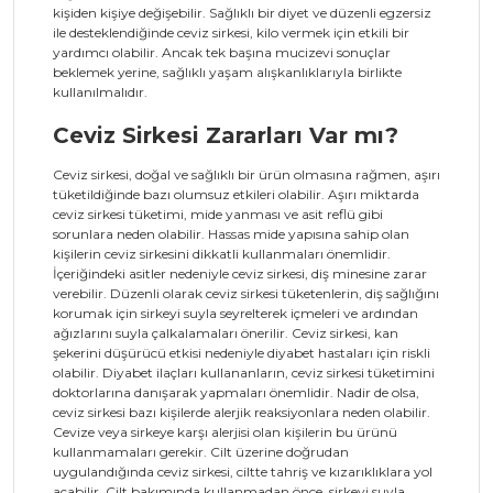
kişiden kişiye değişebilir. Sağlıklı bir diyet ve düzenli egzersiz
ile desteklendiğinde ceviz sirkesi, kilo vermek için etkili bir
yardımcı olabilir. Ancak tek başına mucizevi sonuçlar
beklemek yerine, sağlıklı yaşam alışkanlıklarıyla birlikte
kullanılmalıdır.
Ceviz Sirkesi Zararları Var mı?
Ceviz sirkesi, doğal ve sağlıklı bir ürün olmasına rağmen, aşırı
tüketildiğinde bazı olumsuz etkileri olabilir. Aşırı miktarda
ceviz sirkesi tüketimi, mide yanması ve asit reflü gibi
sorunlara neden olabilir. Hassas mide yapısına sahip olan
kişilerin ceviz sirkesini dikkatli kullanmaları önemlidir.
İçeriğindeki asitler nedeniyle ceviz sirkesi, diş minesine zarar
verebilir. Düzenli olarak ceviz sirkesi tüketenlerin, diş sağlığını
korumak için sirkeyi suyla seyrelterek içmeleri ve ardından
ağızlarını suyla çalkalamaları önerilir. Ceviz sirkesi, kan
şekerini düşürücü etkisi nedeniyle diyabet hastaları için riskli
olabilir. Diyabet ilaçları kullananların, ceviz sirkesi tüketimini
doktorlarına danışarak yapmaları önemlidir. Nadir de olsa,
ceviz sirkesi bazı kişilerde alerjik reaksiyonlara neden olabilir.
Cevize veya sirkeye karşı alerjisi olan kişilerin bu ürünü
kullanmamaları gerekir. Cilt üzerine doğrudan
uygulandığında ceviz sirkesi, ciltte tahriş ve kızarıklıklara yol
açabilir. Cilt bakımında kullanmadan önce, sirkeyi suyla