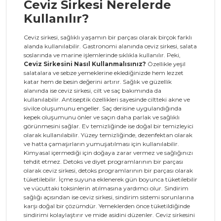
Ceviz Sirkesi Nerelerde
Kullanılır?
Ceviz sirkesi, sağlıklı yaşamın bir parçası olarak birçok farklı
alanda kullanılabilir. Gastronomi alanında ceviz sirkesi, salata
soslarında ve marine işlemlerinde sıklıkla kullanılır. Peki,
Ceviz Sirkesini Nasıl Kullanmalısınız?
Özellikle yeşil
salatalara ve sebze yemeklerine eklediğinizde hem lezzet
katar hem de besin değerini artırır. Sağlık ve güzellik
alanında ise ceviz sirkesi, cilt ve saç bakımında da
kullanılabilir. Antiseptik özellikleri sayesinde ciltteki akne ve
sivilce oluşumunu engeller. Saç derisine uygulandığında
kepek oluşumunu önler ve saçın daha parlak ve sağlıklı
görünmesini sağlar. Ev temizliğinde ise doğal bir temizleyici
olarak kullanılabilir. Yüzey temizliğinde, dezenfektan olarak
ve hatta çamaşırların yumuşatılması için kullanılabilir.
Kimyasal içermediği için doğaya zarar vermez ve sağlığınızı
tehdit etmez. Detoks ve diyet programlarının bir parçası
olarak ceviz sirkesi, detoks programlarının bir parçası olarak
tüketilebilir. İçme suyuna eklenerek gün boyunca tüketilebilir
ve vücuttaki toksinlerin atılmasına yardımcı olur. Sindirim
sağlığı açısından ise ceviz sirkesi, sindirim sistemi sorunlarına
karşı doğal bir çözümdür. Yemeklerden önce tüketildiğinde
sindirimi kolaylaştırır ve mide asidini düzenler. Ceviz sirkesini