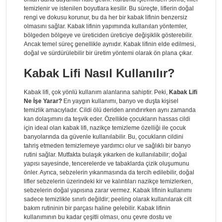
temizlenir ve istenilen boyutlara kesilir. Bu süreçte, liflerin doğal
rengi ve dokusu korunur, bu da her bir kabak lifinin benzersiz
olmasını sağlar. Kabak lifinin yapımında kullanılan yöntemler,
bölgeden bölgeye ve üreticiden üreticiye değişiklik gösterebilir.
Ancak temel süreç genellikle aynıdır. Kabak lifinin elde edilmesi,
doğal ve sürdürülebilir bir üretim yöntemi olarak ön plana çıkar.
Kabak Lifi Nasıl Kullanılır?
Kabak lifi, çok yönlü kullanım alanlarına sahiptir. Peki,
Kabak Lifi
Ne İşe Yarar?
En yaygın kullanımı, banyo ve duşta kişisel
temizlik amacıyladır. Cildi ölü deriden arındırırken aynı zamanda
kan dolaşımını da teşvik eder. Özellikle çocukların hassas cildi
için ideal olan kabak lifi, nazikçe temizleme özelliği ile çocuk
banyolarında da güvenle kullanılabilir. Bu, çocukların cildini
tahriş etmeden temizlemeye yardımcı olur ve sağlıklı bir banyo
rutini sağlar. Mutfakta bulaşık yıkarken de kullanılabilir; doğal
yapısı sayesinde, tencerelerde ve tabaklarda çizik oluşumunu
önler. Ayrıca, sebzelerin yıkanmasında da tercih edilebilir, doğal
lifler sebzelerin üzerindeki kir ve kalıntıları nazikçe temizlerken,
sebzelerin doğal yapısına zarar vermez. Kabak lifinin kullanımı
sadece temizlikle sınırlı değildir; peeling olarak kullanılarak cilt
bakım rutininin bir parçası haline gelebilir. Kabak lifinin
kullanımının bu kadar çeşitli olması, onu çevre dostu ve