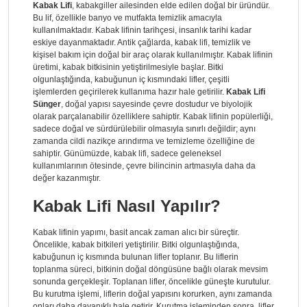
Kabak Lifi
, kabakgiller ailesinden elde edilen doğal bir üründür.
Bu lif, özellikle banyo ve mutfakta temizlik amacıyla
kullanılmaktadır. Kabak lifinin tarihçesi, insanlık tarihi kadar
eskiye dayanmaktadır. Antik çağlarda, kabak lifi, temizlik ve
kişisel bakım için doğal bir araç olarak kullanılmıştır. Kabak lifinin
üretimi, kabak bitkisinin yetiştirilmesiyle başlar. Bitki
olgunlaştığında, kabuğunun iç kısmındaki lifler, çeşitli
işlemlerden geçirilerek kullanıma hazır hale getirilir.
Kabak Lifi
Sünger
, doğal yapısı sayesinde çevre dostudur ve biyolojik
olarak parçalanabilir özelliklere sahiptir. Kabak lifinin popülerliği,
sadece doğal ve sürdürülebilir olmasıyla sınırlı değildir; aynı
zamanda cildi nazikçe arındırma ve temizleme özelliğine de
sahiptir. Günümüzde, kabak lifi, sadece geleneksel
kullanımlarının ötesinde, çevre bilincinin artmasıyla daha da
değer kazanmıştır.
Kabak Lifi Nasıl Yapılır?
Kabak lifinin yapımı, basit ancak zaman alıcı bir süreçtir.
Öncelikle, kabak bitkileri yetiştirilir. Bitki olgunlaştığında,
kabuğunun iç kısmında bulunan lifler toplanır. Bu liflerin
toplanma süreci, bitkinin doğal döngüsüne bağlı olarak mevsim
sonunda gerçekleşir. Toplanan lifler, öncelikle güneşte kurutulur.
Bu kurutma işlemi, liflerin doğal yapısını korurken, aynı zamanda
onları daha dayanıklı hale getirir. Kurutma işleminden sonra, lifler