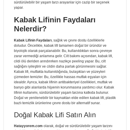
sürdürülebilir bir yaşam tarzı arayanlar için cazip bir seçenek
yapar.
Kabak Lifinin Faydaları
Nelerdir?
Kabak Lifinin Faydaları
, sağlık ve çevre dostu özelliklerle
doludur. Öncelikle, kabak lifi tamamen doğal bir üründür ve
biyolojik olarak parçalanabilir. Bu, kullanıldıktan sonra çevreye
zarar vermediği anlamına gelir. Cilt bakımı açısından, kabak lifi,
cildi ölü deriden arındırırken nazikçe peeling yapar. Bu, cilt
sağlığını iyileştirir ve cildin daha parlak görünmesini sağlar.
Kabak lifi, mutfakta kullanıldığında, bulaşıkları ve yüzeyleri
çizmeden temizler. Bu, özellikle hassas mutfak eşyaları için
idealdir. Ayrıca, kabak lifinin antibakteriyel özellikleri, mutfak ve
banyo gibi alanlarda hijyenin korunmasına yardımcı olur. Kabak
lifinin kullanımı, sürdürülebilir yaşam tarzına katkıda bulunur.
Doğal ve yenilenebilir bir kaynaktan elde edilen kabak lifi, plastik
bazlı temizlik ürünlerine çevre dostu bir alternatif sunar.
Doğal Kabak Lifi Satın Alın
Hatayyorem.com
olarak, doğal ve sürdürülebilir yaşam tarzını