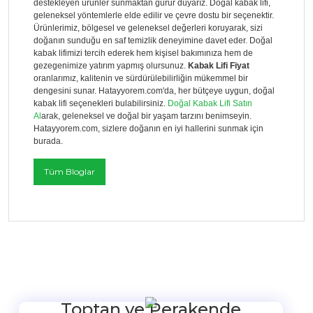
destekleyen ürünler sunmaktan gurur duyarız. Doğal kabak lifi,
geleneksel yöntemlerle elde edilir ve çevre dostu bir seçenektir.
Ürünlerimiz, bölgesel ve geleneksel değerleri koruyarak, sizi
doğanın sunduğu en saf temizlik deneyimine davet eder. Doğal
kabak lifimizi tercih ederek hem kişisel bakımınıza hem de
gezegenimize yatırım yapmış olursunuz.
Kabak Lifi Fiyat
oranlarımız, kalitenin ve sürdürülebilirliğin mükemmel bir
dengesini sunar. Hatayyorem.com'da, her bütçeye uygun, doğal
kabak lifi seçenekleri bulabilirsiniz.
Doğal Kabak Lifi Satın
Al
arak, geleneksel ve doğal bir yaşam tarzını benimseyin.
Hatayyorem.com, sizlere doğanın en iyi hallerini sunmak için
burada.
Tüm Bloglar
Toptan ve Perakende