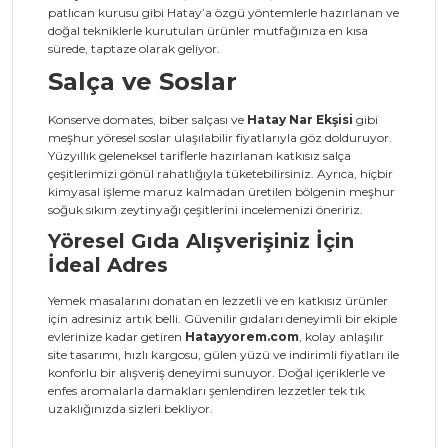
patlıcan kurusu gibi Hatay’a özgü yöntemlerle hazırlanan ve
doğal tekniklerle kurutulan ürünler mutfağınıza en kısa
sürede, taptaze olarak geliyor.
Salça ve Soslar
Konserve domates, biber salçası ve
Hatay Nar Ekşisi
gibi
meşhur yöresel soslar ulaşılabilir fiyatlarıyla göz dolduruyor.
Yüzyıllık geleneksel tariflerle hazırlanan katkısız salça
çeşitlerimizi gönül rahatlığıyla tüketebilirsiniz. Ayrıca, hiçbir
kimyasal işleme maruz kalmadan üretilen bölgenin meşhur
soğuk sıkım zeytinyağı çeşitlerini incelemenizi öneririz.
Yöresel Gıda Alışverişiniz İçin
İdeal Adres
Yemek masalarını donatan en lezzetli ve en katkısız ürünler
için adresiniz artık belli. Güvenilir gıdaları deneyimli bir ekiple
evlerinize kadar getiren
Hatayyorem.com
, kolay anlaşılır
site tasarımı, hızlı kargosu, gülen yüzü ve indirimli fiyatları ile
konforlu bir alışveriş deneyimi sunuyor. Doğal içeriklerle ve
enfes aromalarla damakları şenlendiren lezzetler tek tık
uzaklığınızda sizleri bekliyor.