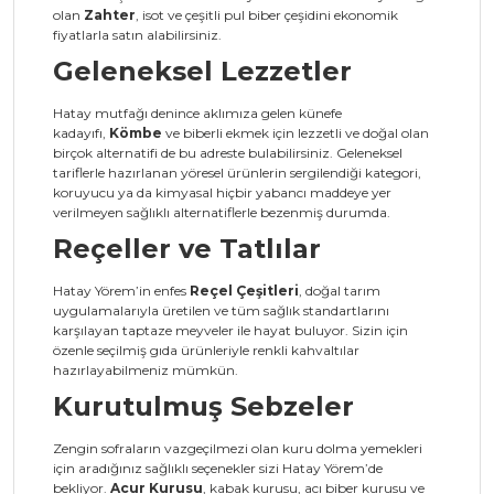
olan
Zahter
, isot ve çeşitli pul biber çeşidini ekonomik
fiyatlarla satın alabilirsiniz.
Geleneksel Lezzetler
Hatay mutfağı denince aklımıza gelen künefe
kadayıfı,
Kömbe
ve biberli ekmek için lezzetli ve doğal olan
birçok alternatifi de bu adreste bulabilirsiniz. Geleneksel
tariflerle hazırlanan yöresel ürünlerin sergilendiği kategori,
koruyucu ya da kimyasal hiçbir yabancı maddeye yer
verilmeyen sağlıklı alternatiflerle bezenmiş durumda.
Reçeller ve Tatlılar
Hatay Yörem’in enfes
Reçel Çeşitleri
, doğal tarım
uygulamalarıyla üretilen ve tüm sağlık standartlarını
karşılayan taptaze meyveler ile hayat buluyor. Sizin için
özenle seçilmiş gıda ürünleriyle renkli kahvaltılar
hazırlayabilmeniz mümkün.
Kurutulmuş Sebzeler
Zengin sofraların vazgeçilmezi olan kuru dolma yemekleri
için aradığınız sağlıklı seçenekler sizi Hatay Yörem’de
bekliyor.
Acur Kurusu
, kabak kurusu, acı biber kurusu ve