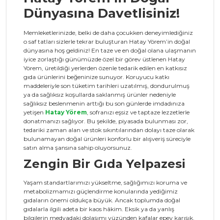
Dünyasına Davetlisiniz!
Memleketlerinizde, belki de daha çocukken deneyimlediğiniz
o saf tatları sizlerle tekrar buluşturan Hatay Yörem’in doğal
dünyasına hoş geldiniz! En taze ve en doğal olana ulaşmanın
iyice zorlaştığı günümüzde özel bir görev üstlenen Hatay
Yörem, üretildiği yerlerden özenle tedarik edilen en katkısız
gıda ürünlerini beğeninize sunuyor. Koruyucu katkı
maddeleriyle son tüketim tarihleri uzatılmış, dondurulmuş
ya da sağlıksız koşullarda saklanmış ürünler nedeniyle
sağlıksız beslenmenin arttığı bu son günlerde imdadınıza
yetişen
Hatay Yörem
, sofranızı eşsiz ve taptaze lezzetlerle
donatmanızı sağlıyor. Bu şekilde, piyasada bulunması zor,
tedariki zaman alan ve stok sıkıntılarından dolayı taze olarak
bulunamayan doğal ürünleri konforlu bir alışveriş süreciyle
satın alma şansına sahip oluyorsunuz.
Zengin Bir Gıda Yelpazesi
Yaşam standartlarımızı yükseltme, sağlığımızı koruma ve
metabolizmamızı güçlendirme konularında yediğimiz
gıdaların önemi oldukça büyük. Ancak toplumda doğal
gıdalarla ilgili adeta bir kaos hâkim. Eksik ya da yanlış
bilgilerin medyadaki dolaşımı yüzünden kafalar epey karışık.