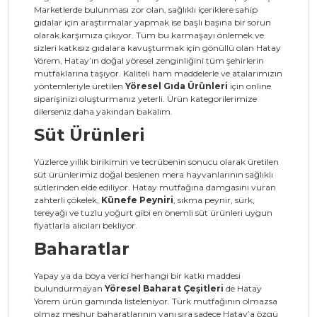
Marketlerde bulunması zor olan, sağlıklı içeriklere sahip
gıdalar için araştırmalar yapmak ise başlı başına bir sorun
olarak karşımıza çıkıyor. Tüm bu karmaşayı önlemek ve
sizleri katkısız gıdalara kavuşturmak için gönüllü olan Hatay
Yörem, Hatay’ın doğal yöresel zenginliğini tüm şehirlerin
mutfaklarına taşıyor. Kaliteli ham maddelerle ve atalarımızın
yöntemleriyle üretilen
Yöresel Gıda Ürünleri
için online
siparişinizi oluşturmanız yeterli. Ürün kategorilerimize
dilerseniz daha yakından bakalım.
Süt Ürünleri
Yüzlerce yıllık birikimin ve tecrübenin sonucu olarak üretilen
süt ürünlerimiz doğal beslenen mera hayvanlarının sağlıklı
sütlerinden elde ediliyor. Hatay mutfağına damgasını vuran
zahterli çökelek,
Künefe Peyniri
, sıkma peynir, sürk,
tereyağı ve tuzlu yoğurt gibi en önemli süt ürünleri uygun
fiyatlarla alıcıları bekliyor.
Baharatlar
Yapay ya da boya verici herhangi bir katkı maddesi
bulundurmayan
Yöresel Baharat Çeşitleri
de Hatay
Yörem ürün gamında listeleniyor. Türk mutfağının olmazsa
olmaz meşhur baharatlarının yanı sıra sadece Hatay’a özgü