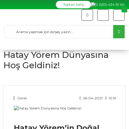
Toptan Satış
0 (533) 434 59 60
Hatay Yörem Dünyasına
Hoş Geldiniz!
Genel
26-04-2021
10:51
Hatay Yörem’in Doğal