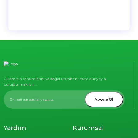
Ülkemizin tohumlarını ve doğal ürünlerini, tüm dünyayla
buluşturmak için...
Abone Ol
Yardım
Kurumsal