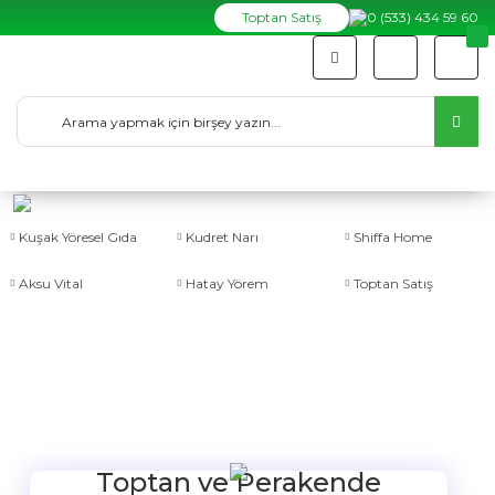
Toptan Satış
0 (533) 434 59 60
Kuşak Yöresel Gıda
Kudret Narı
Shiffa Home
Aksu Vital
Hatay Yörem
Toptan Satış
Toptan ve Perakende