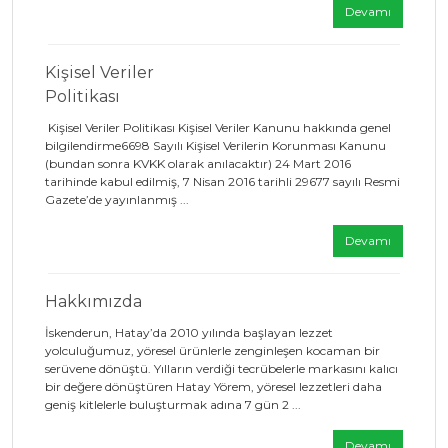
Devamı
Kişisel Veriler
Politikası
Kişisel Veriler Politikası Kişisel Veriler Kanunu hakkında genel
bilgilendirme6698 Sayılı Kişisel Verilerin Korunması Kanunu
(bundan sonra KVKK olarak anılacaktır) 24 Mart 2016
tarihinde kabul edilmiş, 7 Nisan 2016 tarihli 29677 sayılı Resmi
Gazete’de yayınlanmış ...
Devamı
Hakkımızda
İskenderun, Hatay’da 2010 yılında başlayan lezzet
yolculuğumuz, yöresel ürünlerle zenginleşen kocaman bir
serüvene dönüştü. Yılların verdiği tecrübelerle markasını kalıcı
bir değere dönüştüren Hatay Yörem, yöresel lezzetleri daha
geniş kitlelerle buluşturmak adına 7 gün 2 ...
Devamı