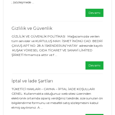
; (sözleşmede ...
Devamı
Gizlilik ve Güvenlik
GİZLİLİK VE GÜVENLİK POLİTİKASI Mağazamızda verilen
tüm servisler ve KURTULUŞ MAH. İSMET İNÖNÜ CAD. BEDRİ
ÇAVUŞ APT NO: 28 A İSKENDERUN/ HATAY adresinde kayıtlı
KUŞAK YÖRESEL GIDA TİCARET VE SANAYİ LİMİTED
ŞİRKETİ firmamıza aittir ve f ...
Devamı
İptal ve İade Şartları
TÜKETİCİ HAKLARI – CAYMA – İPTAL İADE KOŞULLARI
GENEL: Kullanmakta olduğunuz web sitesi üzerinden
elektronik ortamda sipariş verdiğiniz takdirde, size sunulan ön
bilgilendirme formunu ve mesafeli satış sözleşmesini kabul
etmiş sayılırsınız. A ...