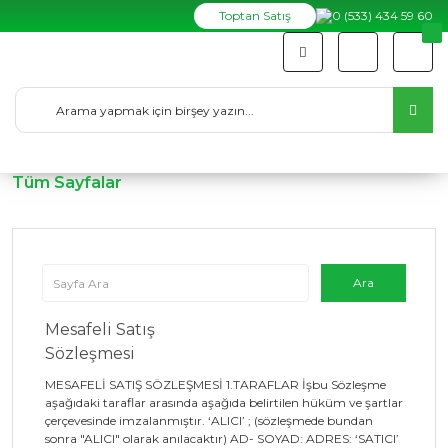
Toptan Satış
0 (533) 434 59 60
Tüm Sayfalar
Mesafeli Satış
Sözleşmesi
MESAFELİ SATIŞ SÖZLEŞMESİ 1.TARAFLAR İşbu Sözleşme
aşağıdaki taraflar arasında aşağıda belirtilen hüküm ve şartlar
çerçevesinde imzalanmıştır. ‘ALICI’ ; (sözleşmede bundan
sonra "ALICI" olarak anılacaktır) AD- SOYAD: ADRES: ‘SATICI’