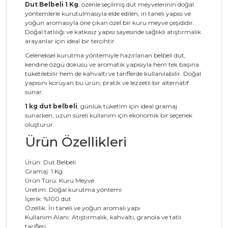
Dut Belbeli 1 Kg
, özenle seçilmiş dut meyvelerinin doğal
yöntemlerle kurutulmasıyla elde edilen, iri taneli yapısı ve
yoğun aromasıyla öne çıkan özel bir kuru meyve çeşididir.
Doğal tatlılığı ve katkısız yapısı sayesinde sağlıklı atıştırmalık
arayanlar için ideal bir tercihtir.
Geleneksel kurutma yöntemiyle hazırlanan belbeli dut,
kendine özgü dokusu ve aromatik yapısıyla hem tek başına
tüketilebilir hem de kahvaltı ve tariflerde kullanılabilir. Doğal
yapısını koruyan bu ürün, pratik ve lezzetli bir alternatif
sunar.
1 kg dut belbeli
, günlük tüketim için ideal gramaj
sunarken, uzun süreli kullanım için ekonomik bir seçenek
oluşturur.
Ürün Özellikleri
Ürün: Dut Belbeli
Gramaj: 1 Kg
Ürün Türü: Kuru Meyve
Üretim: Doğal kurutma yöntemi
İçerik: %100 dut
Özellik: İri taneli ve yoğun aromalı yapı
Kullanım Alanı: Atıştırmalık, kahvaltı, granola ve tatlı
tarifleri