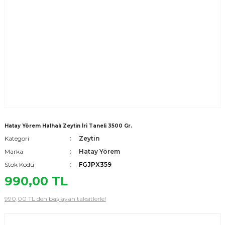
Hatay Yörem Halhalı Zeytin İri Taneli 3500 Gr.
Kategori
Zeytin
Marka
Hatay Yörem
Stok Kodu
FGJPX359
990,00 TL
990,00 TL den başlayan taksitlerle!